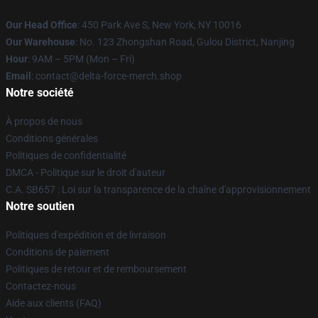
Our Head Office
: 450 Park Ave S, New York, NY 10016
Our Warehouse
: No. 123 Zhongshan Road, Gulou District, Nanjing
Hour
: 9AM – 5PM (Mon – Fri)
Email
: contact@delta-force-merch.shop
Notre société
À propos de nous
Conditions générales
Politiques de confidentialité
DMCA - Politique sur le droit d'auteur
C.A. SB657 : Loi sur la transparence de la chaîne d'approvisionnement
Notre soutien
Politiques d'expédition et de livraison
Conditions de paiement
Politiques de retour et de remboursement
Contactez-nous
Aide aux clients (FAQ)