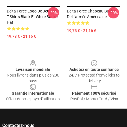
Delta Force Logo De Jeu Pour
Delta Force Chapeau Bucket
-20%
-20%
T-Shirts Black Et White Bucket
De L'armée Américaine
Hat
19,78 € - 21,16 €
19,78 € - 21,16 €
Footer
Livraison mondiale
Achetez en toute confiance
Nous livrons dans plus de 200
24/7 Protected from clicks to
pays
delivery
Garantie internationale
Paiement 100% sécurisé
Offert dans le pays d'utilisation
PayPal / MasterCard / Visa
Contactez-nous