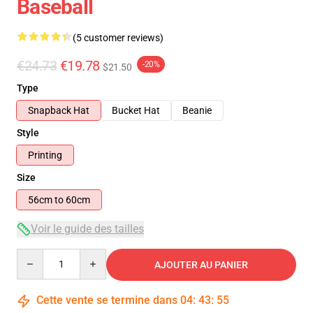
Baseball
(5 customer reviews)
€24.73
€19.78
-20%
$21.50
Type
Snapback Hat
Bucket Hat
Beanie
Style
Printing
Size
56cm to 60cm
Voir le guide des tailles
Quantity
AJOUTER AU PANIER
Cette vente se termine dans
04
:
43
:
55