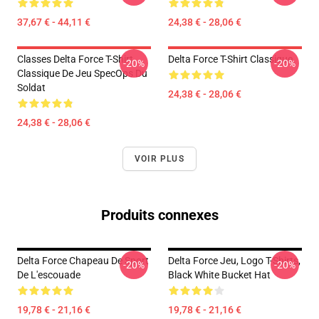
37,67 € - 44,11 €
24,38 € - 28,06 €
Classes Delta Force T-Shirt
Delta Force T-Shirt Classique
-20%
-20%
Classique De Jeu SpecOps Du
Soldat
24,38 € - 28,06 €
24,38 € - 28,06 €
VOIR PLUS
Produits connexes
Delta Force Chapeau De Sport
Delta Force Jeu, Logo T-Shirts,
-20%
-20%
De L'escouade
Black White Bucket Hat
19,78 € - 21,16 €
19,78 € - 21,16 €