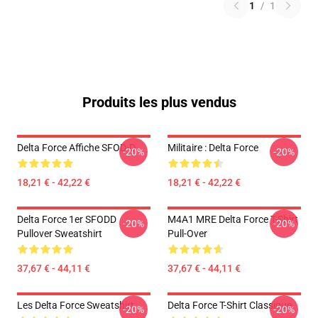
1
/
1
Produits les plus vendus
Delta Force Affiche SFOD-D
Militaire : Delta Force
-20%
-20%
18,21 € - 42,22 €
18,21 € - 42,22 €
Delta Force 1er SFODD
M4A1 MRE Delta Force T-Shirt
-20%
-20%
Pullover Sweatshirt
Pull-Over
37,67 € - 44,11 €
37,67 € - 44,11 €
Les Delta Force Sweatshirt
Delta Force T-Shirt Classique
-20%
-20%