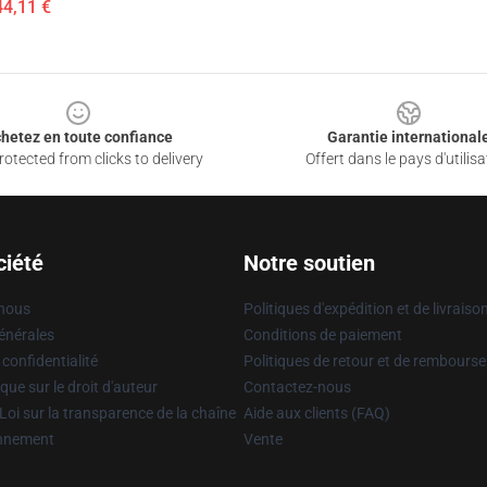
44,11 €
hetez en toute confiance
Garantie international
otected from clicks to delivery
Offert dans le pays d'utilisa
ciété
Notre soutien
 nous
Politiques d'expédition et de livraiso
énérales
Conditions de paiement
 confidentialité
Politiques de retour et de rembours
que sur le droit d'auteur
Contactez-nous
Loi sur la transparence de la chaîne
Aide aux clients (FAQ)
onnement
Vente