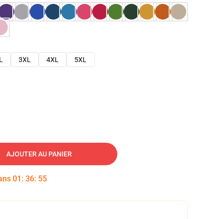
L
3XL
4XL
5XL
AJOUTER AU PANIER
dans
01
:
36
:
54