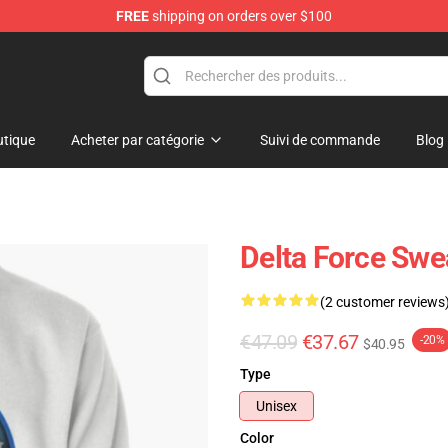
FREE
shipping on orders over $100
ore
tique
Acheter par catégorie
Suivi de commande
Blog
Delta Force Swe
(2 customer reviews
€47.09
€37.67
-20%
$40.95
Type
Unisex
Color