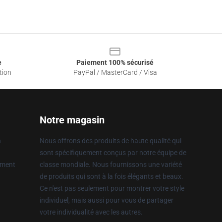
e
Paiement 100% sécurisé
tion
PayPal / MasterCard / Visa
Notre magasin
n
Nous offrons des produits de haute qualité qui
sont spécifiquement conçus par notre équipe de
ement
classe mondiale. Nous fournissons une variété
de produits qui sont à la fois élégants et beaux.
Ce n'est pas seulement pour montrer votre style
individuel, mais aussi pour vous de partager
votre individualité avec les autres.