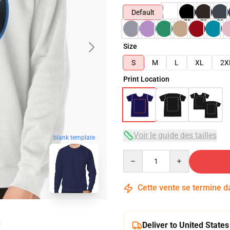
Default
Size
S
M
L
XL
2X
Print Location
Voir le guide des tailles
blank template
Quantity
Cette vente se termine 
Deliver to United States