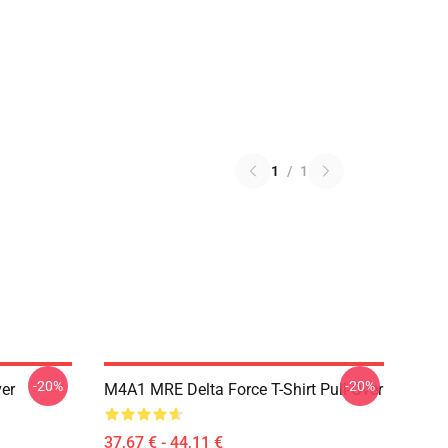
1
/
1
-20%
-20%
ver
M4A1 MRE Delta Force T-Shirt Pull-Over
37,67 € - 44,11 €