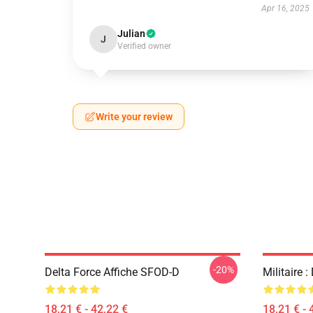
Apr 16, 2025
Julian
J
Verified owner
Write your review
-20%
Delta Force Affiche SFOD-D
Militaire :
18,21 € - 42,22 €
18,21 € - 