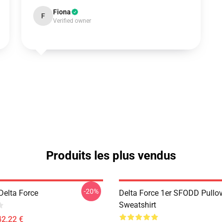
Fiona
F
Verified owner
Produits les plus vendus
-20%
 Delta Force
Delta Force 1er SFODD Pullo
Sweatshirt
42,22 €