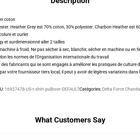
Description
en coton
ester. Heather Grey est 70% coton, 30% polyester. Charbon Heather est 6
olure et ourlet
 et surdimensionné aller 2 tailles
 machine à froid. Ne pas sécher à sec, blanchir, sécher en machine ou en fe
lon les normes de l'Organisation internationale du travail
des fabricants qui se sont engagés à améliorer les pratiques de culture du
ar votre fournisseur tiers local, il peut y avoir de légères variations dans 
KU
:
16927478-US-t-shirt-pullover-DEFAULT
Catégories
:
Delta Force Chanda
What Customers Say