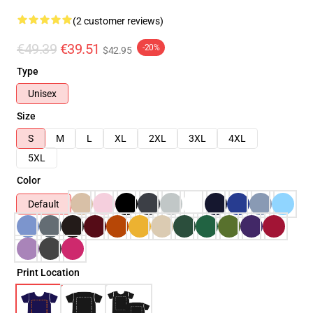
(2 customer reviews)
€49.39
€39.51
-20%
$42.95
Type
Unisex
Size
S
M
L
XL
2XL
3XL
4XL
5XL
Color
Default
Print Location