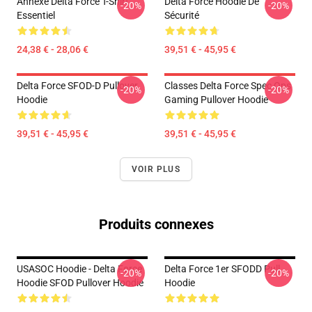
Annexe Delta Force T-Shirt
Delta Force Hoodie De
-20%
-20%
Essentiel
Sécurité
24,38 € - 28,06 €
39,51 € - 45,95 €
Delta Force SFOD-D Pullover
Classes Delta Force Spec Ops
-20%
-20%
Hoodie
Gaming Pullover Hoodie
39,51 € - 45,95 €
39,51 € - 45,95 €
VOIR PLUS
Produits connexes
USASOC Hoodie - Delta Force
Delta Force 1er SFODD Pull
-20%
-20%
Hoodie SFOD Pullover Hoodie
Hoodie