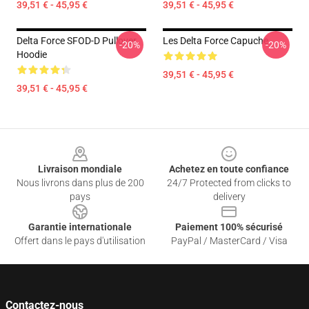
39,51 € - 45,95 €
39,51 € - 45,95 €
Delta Force SFOD-D Pullover
Les Delta Force Capuche
-20%
-20%
Hoodie
39,51 € - 45,95 €
39,51 € - 45,95 €
Footer
Livraison mondiale
Achetez en toute confiance
Nous livrons dans plus de 200
24/7 Protected from clicks to
pays
delivery
Garantie internationale
Paiement 100% sécurisé
Offert dans le pays d'utilisation
PayPal / MasterCard / Visa
Contactez-nous