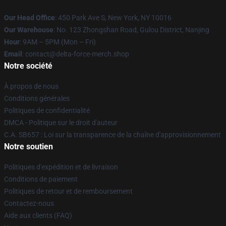
Our Head Office
: 450 Park Ave S, New York, NY 10016
Our Warehouse
: No. 123 Zhongshan Road, Gulou District, Nanjing
Hour
: 9AM – 5PM (Mon – Fri)
Email
: contact@delta-force-merch.shop
Notre société
À propos de nous
Conditions générales
Politiques de confidentialité
DMCA - Politique sur le droit d'auteur
C.A. SB657 : Loi sur la transparence de la chaîne d'approvisionnement
Notre soutien
Politiques d'expédition et de livraison
Conditions de paiement
Politiques de retour et de remboursement
Contactez-nous
Aide aux clients (FAQ)