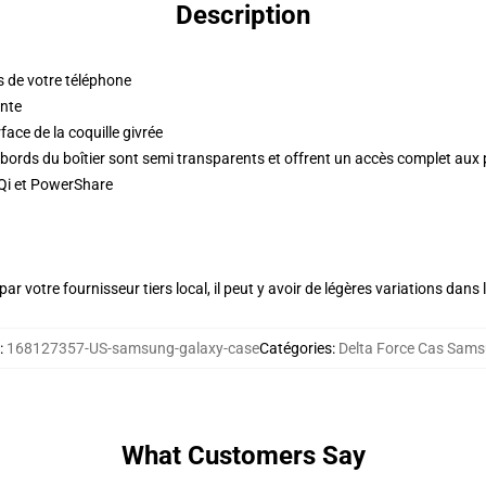
Description
ds de votre téléphone
inte
face de la coquille givrée
es bords du boîtier sont semi transparents et offrent un accès complet aux 
 Qi et PowerShare
ar votre fournisseur tiers local, il peut y avoir de légères variations dans 
:
168127357-US-samsung-galaxy-case
Catégories
:
Delta Force Cas Sam
What Customers Say