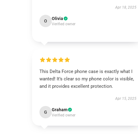
Apr 18, 2025
Olivia
O
Verified owner
This Delta Force phone case is exactly what I
wanted! It’s clear so my phone color is visible,
and it provides excellent protection.
Apr 15, 2025
Graham
G
Verified owner