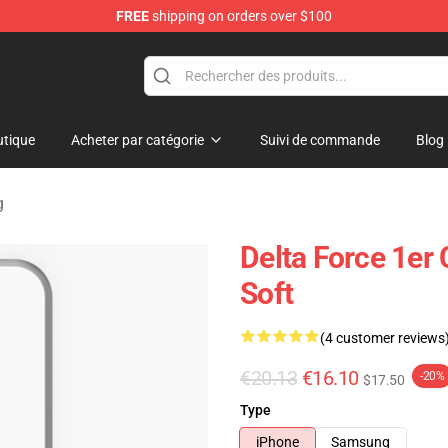
FREE
shipping on orders over $100
ore
tique
Acheter par catégorie
Suivi de commande
Blog
g
Delta Force 1e
Soft
(4 customer reviews
€20.13
€16.10
-20%
$17.50
Type
iPhone
Samsung