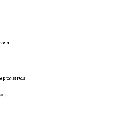
ports
le produit reçu
sung
,