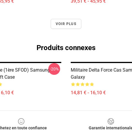
45,95 €
39,51 € - 45,95 €
VOIR PLUS
Produits connexes
-20%
ce (1ère SFOD) Samsung
Militaire Delta Force Cas Sa
ft Case
Galaxy
16,10 €
14,81 € - 16,10 €
hetez en toute confiance
Garantie international