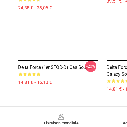
39,51 € - 
24,38 € - 28,06 €
-20%
Delta Force (1er SFOD-D) Cas Souple
Delta For
Galaxy So
14,81 € - 16,10 €
14,81 € - 
Footer
Livraison mondiale
Ac