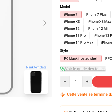
Model
iPhone 7
iPhone 7 Plus
iPhone XS
iPhone XS Max
iPhone 12
iPhone 12 Mini
iPhone 13 Pro
iPhone 13 
iPhone 14 Pro Max
iPhone
Style
PC black frosted shell
RPC 
blank template
Voir le guide des tailles
Quantity
Cette vente se termine 