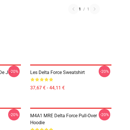
1
/
1
-20%
-20%
 De Jeu
Les Delta Force Sweatshirt
37,67 € - 44,11 €
-20%
-20%
M4A1 MRE Delta Force Pull-Over
Hoodie