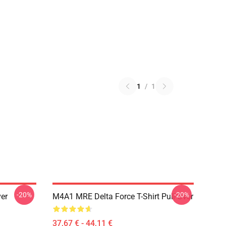
1
/
1
-20%
-20%
ver
M4A1 MRE Delta Force T-Shirt Pull-Over
37,67 € - 44,11 €