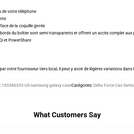
ds de votre téléphone
inte
face de la coquille givrée
es bords du boîtier sont semi transparents et offrent un accès complet aux 
 Qi et PowerShare
ar votre fournisseur tiers local, il peut y avoir de légères variations dans 
:
165386333-US-samsung-galaxy-case
Catégories
:
Delta Force Cas Sam
What Customers Say