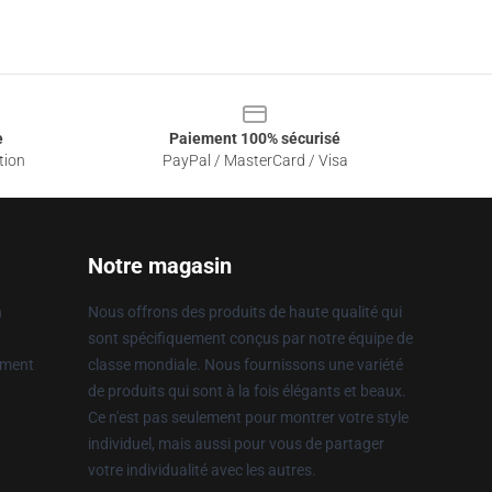
e
Paiement 100% sécurisé
tion
PayPal / MasterCard / Visa
Notre magasin
n
Nous offrons des produits de haute qualité qui
sont spécifiquement conçus par notre équipe de
ement
classe mondiale. Nous fournissons une variété
de produits qui sont à la fois élégants et beaux.
Ce n'est pas seulement pour montrer votre style
individuel, mais aussi pour vous de partager
votre individualité avec les autres.