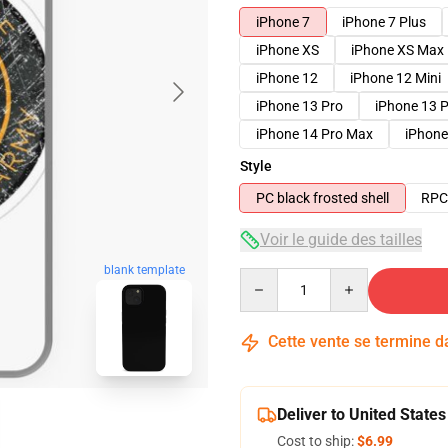
iPhone 7
iPhone 7 Plus
iPhone XS
iPhone XS Max
iPhone 12
iPhone 12 Mini
iPhone 13 Pro
iPhone 13 
iPhone 14 Pro Max
iPhone
Style
PC black frosted shell
RPC 
Voir le guide des tailles
blank template
Quantity
Cette vente se termine 
Deliver to United States
Cost to ship:
$6.99