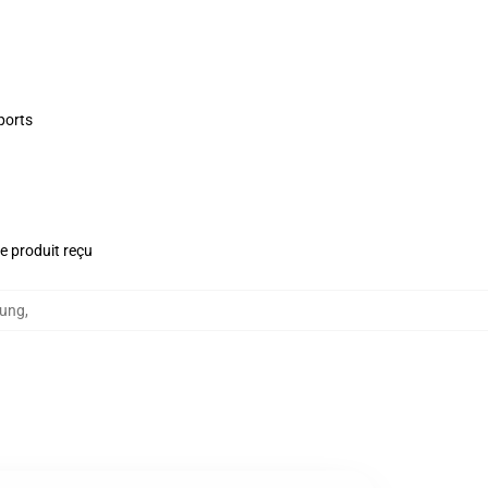
ports
le produit reçu
sung
,