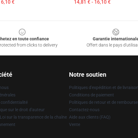
16,10 €
14,81 € - 16,10 €
hetez en toute confiance
Garantie international
otected from clicks to delivery
Offert dans le pays d'utilisa
ciété
Notre soutien
 nous
Politiques d'expédition et de livraiso
énérales
Conditions de paiement
 confidentialité
Politiques de retour et de rembours
que sur le droit d'auteur
Contactez-nous
Loi sur la transparence de la chaîne
Aide aux clients (FAQ)
onnement
Vente