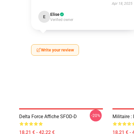
Apr 18, 2025
Elise
E
Verified owner
Write your review
-20%
Delta Force Affiche SFOD-D
Militaire :
18,21 € - 42,22 €
18,21 € - 