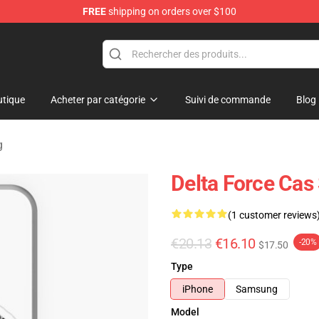
FREE
shipping on orders over $100
ore
tique
Acheter par catégorie
Suivi de commande
Blog
g
Delta Force Cas
(1 customer reviews
€20.13
€16.10
-20%
$17.50
Type
iPhone
Samsung
Model