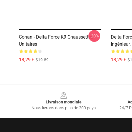
-20%
Conan - Delta Force K9 Chaussettes
Delta For
Unitaires
Ingénieur,
18,29 €
18,29 €
$19.89
$1
Footer
Livraison mondiale
Ac
Nous livrons dans plus de 200 pays
24/7 Pr