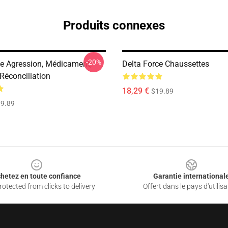
Produits connexes
-20%
ce Agression, Médicament,
Delta Force Chaussettes
 Réconciliation
18,29 €
$19.89
9.89
hetez en toute confiance
Garantie international
otected from clicks to delivery
Offert dans le pays d'utilisa