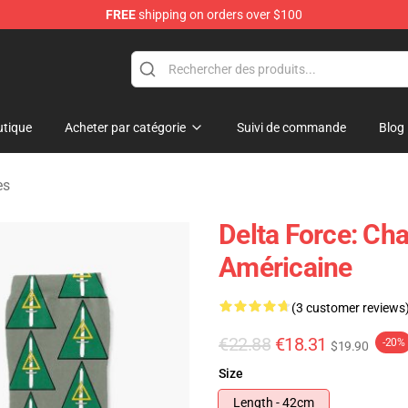
FREE
shipping on orders over $100
ore
tique
Acheter par catégorie
Suivi de commande
Blog
es
Delta Force: Ch
Américaine
(3 customer reviews
€22.88
€18.31
-20%
$19.90
Size
Length - 42cm