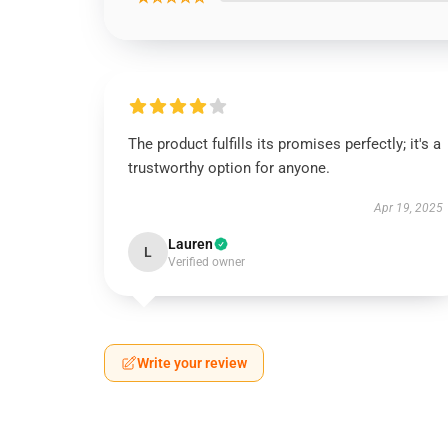
The product fulfills its promises perfectly; it's a
trustworthy option for anyone.
Apr 19, 2025
Lauren
L
Verified owner
Write your review