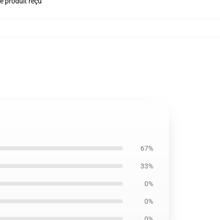
le produit reçu
67%
33%
0%
0%
0%