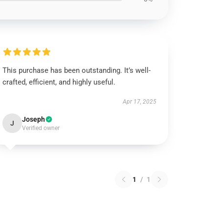
This purchase has been outstanding. It’s well-
crafted, efficient, and highly useful.
Apr 17, 2025
Joseph
J
Verified owner
1
/
1