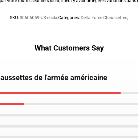
ar votre fournisseur tiers local, il peut y avoir de légères variations dans 
SKU
:
30606069-US-socks
Catégories
:
Delta Force Chaussettes
,
What Customers Say
haussettes de l'armée américaine