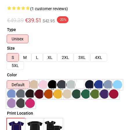
(1 customer reviews)
€49.39
€39.51
-20%
$42.95
Type
Unisex
Size
S
M
L
XL
2XL
3XL
4XL
5XL
Color
Default
Print Location