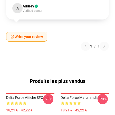
Audrey
A
Verified owner
Write your review
1
/
1
Produits les plus vendus
Delta Force Affiche SFOD-D
Delta Force Marchandises
-20%
-20%
18,21 € - 42,22 €
18,21 € - 42,22 €