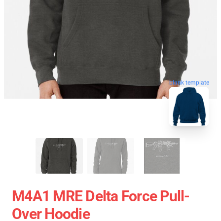
blank template
M4A1 MRE Delta Force Pull-
Over Hoodie