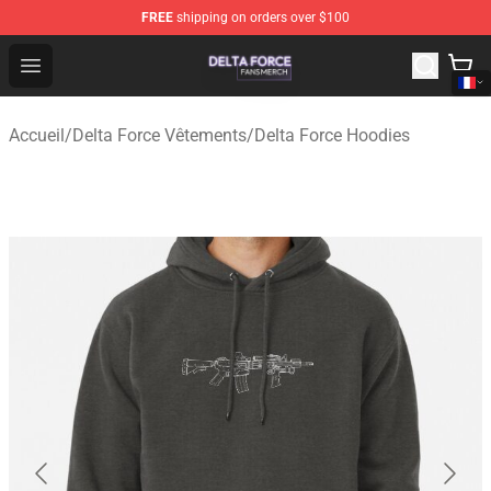
FREE
shipping on orders over $100
Delta Force Shop - Official Delta Force Merchandise Stor
Open menu
Accueil
/
Delta Force Vêtements
/
Delta Force Hoodies