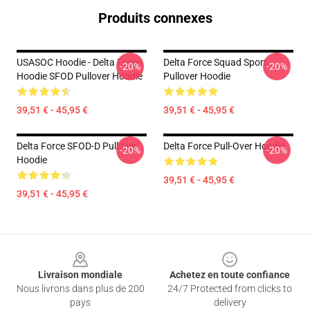
Produits connexes
USASOC Hoodie - Delta Force
Delta Force Squad Sport
-20%
-20%
Hoodie SFOD Pullover Hoodie
Pullover Hoodie
39,51 € - 45,95 €
39,51 € - 45,95 €
Delta Force SFOD-D Pullover
Delta Force Pull-Over Hoodie
-20%
-20%
Hoodie
39,51 € - 45,95 €
39,51 € - 45,95 €
Footer
Livraison mondiale
Achetez en toute confiance
Nous livrons dans plus de 200
24/7 Protected from clicks to
pays
delivery