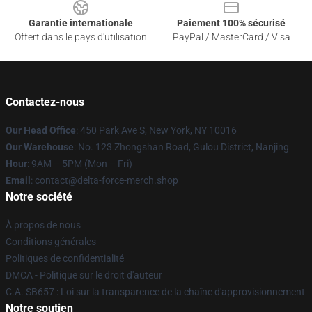
Garantie internationale
Paiement 100% sécurisé
Offert dans le pays d'utilisation
PayPal / MasterCard / Visa
Contactez-nous
Our Head Office
: 450 Park Ave S, New York, NY 10016
Our Warehouse
: No. 123 Zhongshan Road, Gulou District, Nanjing
Hour
: 9AM – 5PM (Mon – Fri)
Email
: contact@delta-force-merch.shop
Notre société
À propos de nous
Conditions générales
Politiques de confidentialité
DMCA - Politique sur le droit d'auteur
C.A. SB657 : Loi sur la transparence de la chaîne d'approvisionnement
Notre soutien