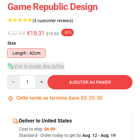
Game Republic Design
(3 customer reviews)
€22.88
€18.31
-20%
$19.90
Size
Length - 42cm
Voir le guide des tailles
Quantity
AJOUTER AU PANIER
Cette vente se termine dans
03
:
25
:
49
Deliver to United States
Cost to ship:
$6.99
Standard - Order today to get by
Aug. 12 - Aug. 19