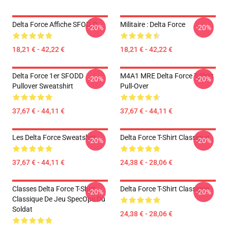
Delta Force Affiche SFOD-D
Militaire : Delta Force
-20%
-20%
18,21 € - 42,22 €
18,21 € - 42,22 €
Delta Force 1er SFODD
M4A1 MRE Delta Force T-Shirt
-20%
-20%
Pullover Sweatshirt
Pull-Over
37,67 € - 44,11 €
37,67 € - 44,11 €
Les Delta Force Sweatshirt
Delta Force T-Shirt Classique
-20%
-20%
37,67 € - 44,11 €
24,38 € - 28,06 €
Classes Delta Force T-Shirt
Delta Force T-Shirt Classique
-20%
-20%
Classique De Jeu SpecOps Du
Soldat
24,38 € - 28,06 €