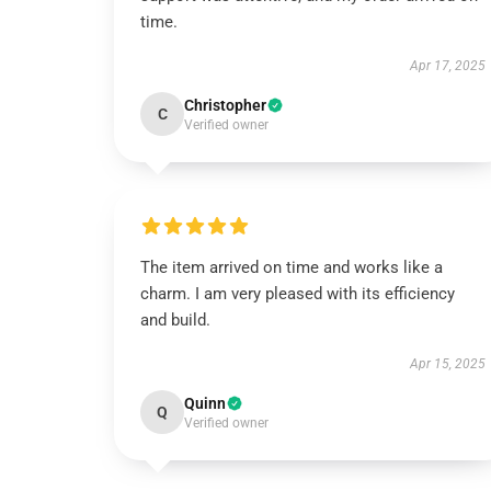
time.
Apr 17, 2025
Christopher
C
Verified owner
The item arrived on time and works like a
charm. I am very pleased with its efficiency
and build.
Apr 15, 2025
Quinn
Q
Verified owner