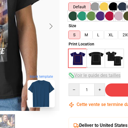
Default
Size
S
M
L
XL
2X
Print Location
Voir le guide des tailles
blank template
Quantity
Cette vente se termine 
Deliver to United States