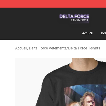
Delta Force Shop - Official Delta Force Merchandise St
Accueil
Bou
Accueil
/
Delta Force Vêtements
/
Delta Force T-shirts