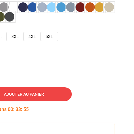
L
3XL
4XL
5XL
AJOUTER AU PANIER
dans
00
:
33
:
54