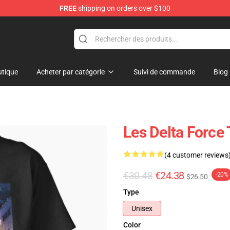
FREE
shipping on orders over $100
ore
tique
Acheter par catégorie
Suivi de commande
Blog
Les Delta Force 
(4 customer reviews
€30.48
€24.38
-20%
$26.50
Type
Unisex
Color