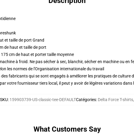
Description
otidienne
 preshunk
 et taille de port Grand
 de haut et taille de port
 175 cm de haut et porter taille moyenne
 machine à froid. Ne pas sécher à sec, blanchir, sécher en machine ou en fe
lon les normes de l'Organisation internationale du travail
des fabricants qui se sont engagés à améliorer les pratiques de culture du
ar votre fournisseur tiers local, il peut y avoir de légères variations dans 
SKU
:
159903739-US-classic-tee-DEFAULT
Catégories
:
Delta Force T-shirts
,
What Customers Say