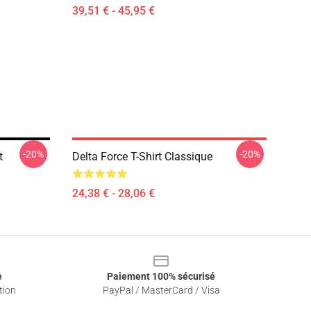
39,51 € - 45,95 €
-20%
-20%
t
Delta Force T-Shirt Classique
24,38 € - 28,06 €
e
Paiement 100% sécurisé
tion
PayPal / MasterCard / Visa