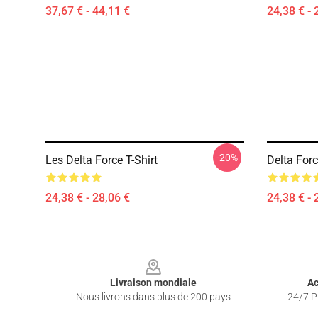
37,67 € - 44,11 €
24,38 € - 
-20%
Les Delta Force T-Shirt
Delta Forc
24,38 € - 28,06 €
24,38 € - 
Footer
Livraison mondiale
Ac
Nous livrons dans plus de 200 pays
24/7 Pr