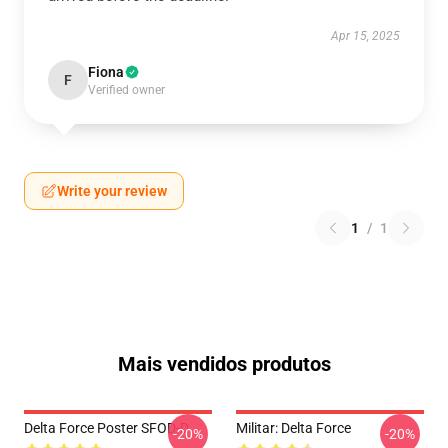
Apr 15, 2025
Fiona
F
Verified owner
Write your review
1
/
1
Mais vendidos produtos
Delta Force Poster SFOD-D
Militar: Delta Force
-20%
-20%