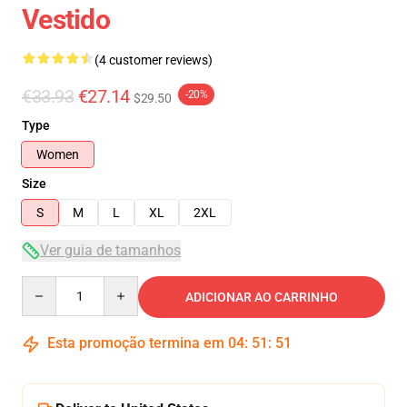
Vestido
(4 customer reviews)
€33.93
€27.14
-20%
$29.50
Type
Women
Size
S
M
L
XL
2XL
Ver guia de tamanhos
Quantity
ADICIONAR AO CARRINHO
Esta promoção termina em
04
:
51
:
51