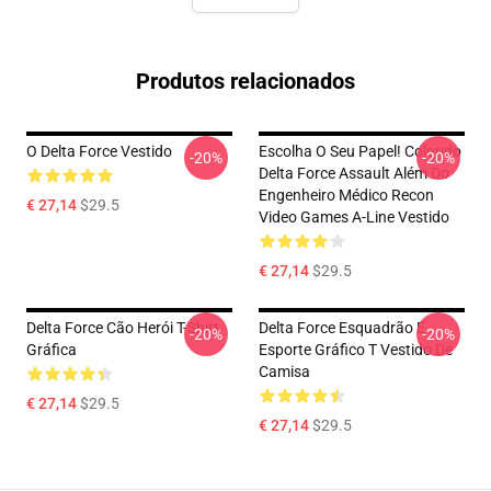
Produtos relacionados
O Delta Force Vestido
Escolha O Seu Papel! Colorido
-20%
-20%
Delta Force Assault Além Do
Engenheiro Médico Recon
€ 27,14
$29.5
Video Games A-Line Vestido
€ 27,14
$29.5
Delta Force Cão Herói T-Shirt
Delta Force Esquadrão E
-20%
-20%
Gráfica
Esporte Gráfico T Vestido De
Camisa
€ 27,14
$29.5
€ 27,14
$29.5