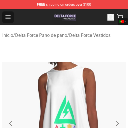
FREE
shipping on orders over $100
Delta Force Shop - Official Delta Force Merchandise Stor
Open menu
Início
/
Delta Force Pano de pano
/
Delta Force Vestidos