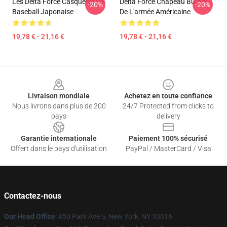
Les Delta Force Casquette De
Delta Force Chapeau Bucket
-20%
-20%
Baseball Japonaise
De L'armée Américaine
19,78 € - 21,16 €
19,78 € - 21,16 €
Footer
Livraison mondiale
Achetez en toute confiance
Nous livrons dans plus de 200
24/7 Protected from clicks to
pays
delivery
Garantie internationale
Paiement 100% sécurisé
Offert dans le pays d'utilisation
PayPal / MasterCard / Visa
Contactez-nous
Our Head Office
: 450 Park Ave S, New York, NY 10016