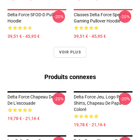
Delta Force SFOD-D Pullover
Classes Delta Force Spec Ops
-20%
-20%
Hoodie
Gaming Pullover Hoodie
39,51 € - 45,95 €
39,51 € - 45,95 €
VOIR PLUS
Produits connexes
Delta Force Chapeau De Sport
Delta Force Jeu, Logo Pour T-
-20%
-20%
De L'escouade
Shirts, Chapeau De Papa
Coloré
19,78 € - 21,16 €
19,78 € - 21,16 €