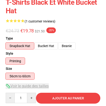
T-Shirts Black Et White Bucket
Hat
(1 customer reviews)
€24.73
€19.78
-20%
$21.50
Type
Snapback Hat
Bucket Hat
Beanie
Style
Printing
Size
56cm to 60cm
Voir le guide des tailles
Quantity
AJOUTER AU PANIER