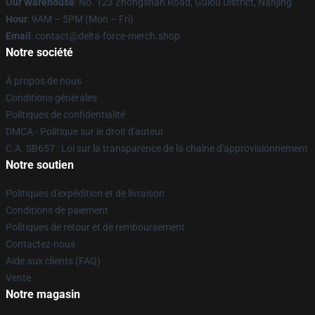
Our Warehouse
: No. 123 Zhongshan Road, Gulou District, Nanjing
Hour
: 9AM – 5PM (Mon – Fri)
Email
: contact@delta-force-merch.shop
Notre société
À propos de nous
Conditions générales
Politiques de confidentialité
DMCA - Politique sur le droit d'auteur
C.A. SB657 : Loi sur la transparence de la chaîne d'approvisionnement
Notre soutien
Politiques d'expédition et de livraison
Conditions de paiement
Politiques de retour et de remboursement
Contactez-nous
Aide aux clients (FAQ)
Vente
Notre magasin